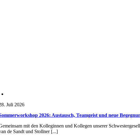
28. Juli 2026
Sommerworkshop 2026: Austausch, Teamgeist und neue Begegnu
Gemeinsam mit den Kolleginnen und Kollegen unserer Schwestergese
van de Sandt und Stollner [...]